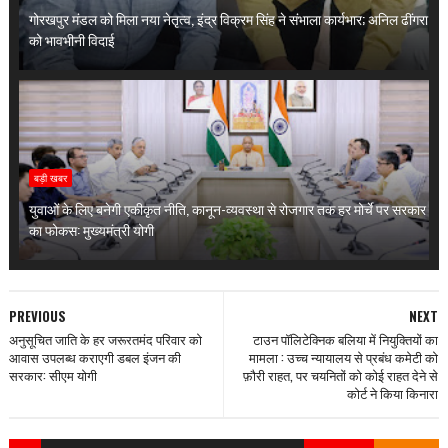
गोरखपुर मंडल को मिला नया नेतृत्व, इंद्र विक्रम सिंह ने संभाला कार्यभार; अनिल ढींगरा
को भावभीनी विदाई
बड़ी खबर
युवाओं के लिए बनेगी एकीकृत नीति, कानून-व्यवस्था से रोजगार तक हर मोर्चे पर सरकार
का फोकस: मुख्यमंत्री योगी
PREVIOUS
NEXT
अनुसूचित जाति के हर जरूरतमंद परिवार को
टाउन पॉलिटेक्निक बलिया में नियुक्तियों का
आवास उपलब्ध कराएगी डबल इंजन की
मामला : उच्च न्यायालय से प्रबंध कमेटी को
सरकार: सीएम योगी
फ़ौरी राहत, पर चयनितों को कोई राहत देने से
कोर्ट ने किया किनारा