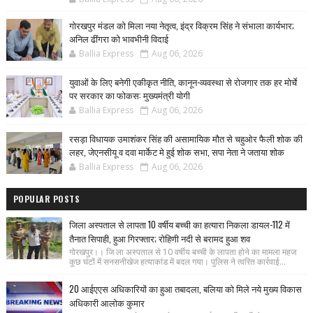
गोरखपुर मंडल को मिला नया नेतृत्व, इंद्र विक्रम सिंह ने संभाला कार्यभार;
अनिल ढींगरा को भावभीनी विदाई
Ballia Express
Aug 06, 2026
युवाओं के लिए बनेगी एकीकृत नीति, कानून-व्यवस्था से रोजगार तक हर मोर्चे
पर सरकार का फोकस: मुख्यमंत्री योगी
Ballia Express
Aug 06, 2026
रसड़ा विधायक उमाशंकर सिंह की असामायिक मौत से चहुओर फैली शोक की
लहर, जेएनसीयू व दवा मार्केट मे हुई शोक सभा, सपा नेता ने जताया शोक
Ballia Express
Aug 06, 2026
POPULAR POSTS
जिला अस्पताल से लापता 10 वर्षीय बच्ची का हत्यारा निकला डायल-112 में
तैनात सिपाही, हुआ गिरफ्तार; रोहिणी नदी से बरामद हुआ शव
गोरखपुर।। जि ला अस्पताल से 10 वर्षीय बच्ची के लापता होने का मामला महज
कुछ घंटों में सनसनीखेज हत्याकांड में बदल गया। पुलिस ने त्वरित कार्रवाई...
20 आईएएस अधिकारियों का हुआ तबादला, बलिया को मिले नये मुख्य विकास
अधिकारी आलोक कुमार