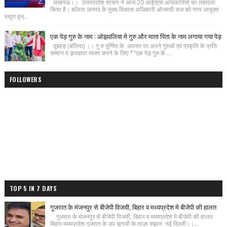
लखनऊ।। उत्तरप्रदेश शासन ने आज 20 आईएएस अधिकारियो का तबादला
किया है। बलिया जनपद के मुख्य विकास अधिकारी ओजस्वी राज को नगर आयुक्त
मथुरा वृन्...
एक पेड़ गुरु के नाम : ओझवलिया मे गुरु और माता पिता के नाम लगाया गया पेड़
दुबहड़ (बलिया) ।। गु रु पूर्णिमा के अवसर पर अपने गुरुओं एवं प्रकृति के प्रति
सम्मान व कृतज्ञता व्यक्त करने के लिए *"एक पेड़ गुरु के ...
FOLLOWERS
TOP 5 IN 7 DAYS
गुजरात के मंजनपुर से बीजेपी विजयी, बिहार व मध्यप्रदेश मे बीजेपी की हालत
गुजरात के मंजनपुर से बीजेपी विजयी, बिहार व मध्यप्रदेश मे बीजेपी की हालत
बिहार मध्यप्रदेश गुजरात के उप चुनावों के ताज़ा रुझान नई दिल्ली।।...