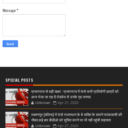
Message
*
SPECIAL POSTS
प्रयागराज से बड़ी खबर : प्रयागराज में फंसे सभी प्रतियोगी छात्रों को
आज भेजा जा रहा है रोडवेज से उनके गृह जनपद
Unknown
Apr 27, 2020
लक्ष्मणपुर (बलिया) में फंसे राजस्थान के 4 व्यक्ति के सामने फांकाकशी की
नौबत,कई बार बीडीओ को सूचित करने पर भी नही पहुंची सहायता
Unknown
Apr 27, 2020