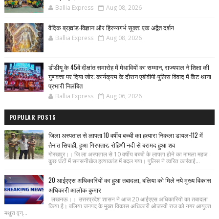
Ballia Express
Aug 08, 2026
वैदिक ब्रह्मांड-विज्ञान और हिरण्यगर्भ सूक्त: एक अद्वैत दर्शन
Ballia Express
Aug 08, 2026
डीडीयू के 45वें दीक्षांत समारोह में मेधावियों का सम्मान, राज्यपाल ने शिक्षा की
गुणवत्ता पर दिया जोर; कार्यक्रम के दौरान एबीवीपी-पुलिस विवाद में कैंट थाना
प्रभारी निलंबित
Ballia Express
Aug 06, 2026
POPULAR POSTS
जिला अस्पताल से लापता 10 वर्षीय बच्ची का हत्यारा निकला डायल-112 में
तैनात सिपाही, हुआ गिरफ्तार; रोहिणी नदी से बरामद हुआ शव
गोरखपुर।। जि ला अस्पताल से 10 वर्षीय बच्ची के लापता होने का मामला महज
कुछ घंटों में सनसनीखेज हत्याकांड में बदल गया। पुलिस ने त्वरित कार्रवाई...
20 आईएएस अधिकारियों का हुआ तबादला, बलिया को मिले नये मुख्य विकास
अधिकारी आलोक कुमार
लखनऊ।। उत्तरप्रदेश शासन ने आज 20 आईएएस अधिकारियो का तबादला
किया है। बलिया जनपद के मुख्य विकास अधिकारी ओजस्वी राज को नगर आयुक्त
मथुरा वृन्...