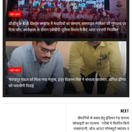
बड़ी खबर
डीडीयू के 45वें दीक्षांत समारोह में मेधावियों का सम्मान, राज्यपाल ने शिक्षा की गुणवत्ता पर
दिया जोर; कार्यक्रम के दौरान एबीवीपी-पुलिस विवाद में कैंट थाना प्रभारी निलंबित
बड़ी खबर
गोरखपुर मंडल को मिला नया नेतृत्व, इंद्र विक्रम सिंह ने संभाला कार्यभार; अनिल ढींगरा
को भावभीनी विदाई
NEXT
बीमारियों से बचाव हेतु इंडियन रेड क्रास
सोसाइटी का प्रयास : गरीबो मे वितरित किये
मच्छरदानी, ऑल आउट मॉस्क्यूटो क्वायल व