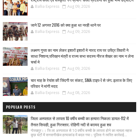
Ballia Express
Aug 09, 2026
जाने 12 अगस्त 2016 को क्या हुआ था नरही थाने पर
Ballia Express
Aug 09, 2026
लक्ष्मण गुप्ता का नाम लेकर इशारों इशारों मे नारद राय पर उपेंद्र तिवारी ने
साधा निशाना,परिवहन मंत्री व राज्य सभा सदस्य नीरज शेखर का नाम न लेना
चर्चा मे
Ballia Express
Aug 09, 2026
चार माह के रेयांश की जिंदगी पर संकट, SMA टाइप-1 से जंग; इलाज के लिए
परिवार ने मांगी मदद
Ballia Express
Aug 08, 2026
POPULAR POSTS
जिला अस्पताल से लापता 10 वर्षीय बच्ची का हत्यारा निकला डायल-112 में
तैनात सिपाही, हुआ गिरफ्तार; रोहिणी नदी से बरामद हुआ शव
गोरखपुर।। जि ला अस्पताल से 10 वर्षीय बच्ची के लापता होने का मामला महज
कुछ घंटों में सनसनीखेज हत्याकांड में बदल गया। पुलिस ने त्वरित कार्रवाई...