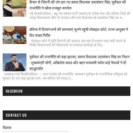
कैंसर से जिंदगी की जंग हार गए बसपा विधायक उमाशंकर सिंह, पूर्वांचल की
राजनीति ने खोया मजबूत जननेता
नई दिल्ली/बलिया। बहु जन समाज पार्टी (बसपा) के वरिष्ठ नेता और बलिया जिले की
रसड़ा विधानसभा सीट से लगातार तीन बार विधायक रहे उमाशंकर सिंह का ब...
बलिया में दिव्यांगजनों की समस्याएं सुनने पहुंची मोबाइल कोर्ट, राज्य आयुक्त ने
दिए सख्त निर्देश
मोबाइल कोर्ट में गूंजी दिव्यांगों की आवाज, एक माह में प्रमाण पत्र जारी करने के
निर्देश दिव्यांगजनों की शिकायतों पर तत्काल कार्रवाई के निर्...
पूर्वांचल की राजनीति को बड़ा झटका, बसपा विधायक उमाशंकर सिंह का निधन
: मुख्यमंत्री योगी, अखिलेश यादव और बहन मायावती समेत कई नेताओं ने दी
श्रद्धांजलि
लखनऊ/नई दिल्ली/बलिया।। उत्तर प्रदेश की राजनीति, खासकर पूर्वांचल के राजनीतिक परिदृश्य को
बुधवार देर रात बड़ा झटका लगा, जब बलिया की रसड़ा व...
FACEBOOK
CONTACT US
Name