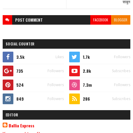
साबुन
POST
COMMENT
FACEBOOK
BLOGGER
SOCIAL COUNTER
3.5k
1.7k
Likes
Followers
735
2.8k
Followers
Subscribes
524
7.3m
Followers
Followers
849
286
Followers
Subscribes
EDITOR
Ballia Express