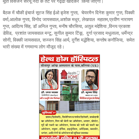
मूर्ति विसर्जन सरयू नदी के तट पर गढ्ढा खोदकर किया जाएगा।
बैठक में चौकी इंचार्ज सूरज सिंह ईओ बृजेश गुप्ता, चेयरमैन दिनेश कुमार गुप्त, पिक्की
वर्मा,आलोक गुप्ता, विनोद जायसवाल,अशोक मधुर, लेखपाल महातम,प्रवीण नारायण
गुप्त, आदित्य सिंह, डॉ अनिल गुप्ता, मनीष चौरसिया, अतुल मद्देशिया ,विनय प्रकाश
डेविड, प्रशांत जायसवाल मन्टू, सुनील कुमार टिंकू, दुर्गा प्रसाद मधुलाला, धर्मेन्द्र
सोनी, विक्की जायसवाल, सज्जन सिंह आर्य, दुर्गेश मद्धेशिया, सन्तोष कनौजिया, समेत
भारी संख्या में गणमान्य लोग मौजूद रहे।