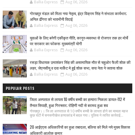
Ballia Express
Aug 06, 2026
गोरखपुर मंडल को मिला नया नेतृत्व, इंद्र विक्रम सिंह ने संभाला कार्यभार;
अनिल ढींगरा को भावभीनी विदाई
Ballia Express
Aug 06, 2026
युवाओं के लिए बनेगी एकीकृत नीति, कानून-व्यवस्था से रोजगार तक हर मोर्चे
पर सरकार का फोकस: मुख्यमंत्री योगी
Ballia Express
Aug 06, 2026
रसड़ा विधायक उमाशंकर सिंह की असामायिक मौत से चहुओर फैली शोक की
लहर, जेएनसीयू व दवा मार्केट मे हुई शोक सभा, सपा नेता ने जताया शोक
Ballia Express
Aug 06, 2026
POPULAR POSTS
जिला अस्पताल से लापता 10 वर्षीय बच्ची का हत्यारा निकला डायल-112 में
तैनात सिपाही, हुआ गिरफ्तार; रोहिणी नदी से बरामद हुआ शव
गोरखपुर।। जि ला अस्पताल से 10 वर्षीय बच्ची के लापता होने का मामला महज
कुछ घंटों में सनसनीखेज हत्याकांड में बदल गया। पुलिस ने त्वरित कार्रवाई...
20 आईएएस अधिकारियों का हुआ तबादला, बलिया को मिले नये मुख्य विकास
अधिकारी आलोक कुमार