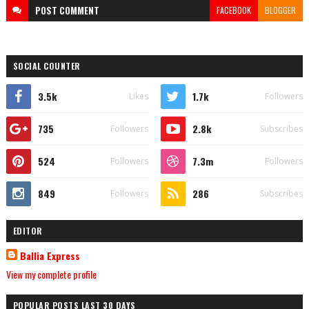
POST
COMMENT
FACEBOOK
BLOGGER
SOCIAL COUNTER
3.5k
1.7k
Likes
Followers
735
2.8k
Followers
Subscribes
524
7.3m
Followers
Followers
849
286
Followers
Subscribes
EDITOR
Ballia Express
View my complete profile
POPULAR POSTS LAST 30 DAYS