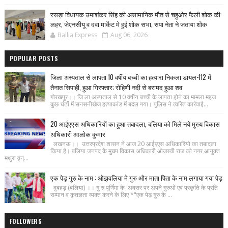
रसड़ा विधायक उमाशंकर सिंह की असामायिक मौत से चहुओर फैली शोक की
लहर, जेएनसीयू व दवा मार्केट मे हुई शोक सभा, सपा नेता ने जताया शोक
Ballia Express
Aug 06, 2026
POPULAR POSTS
जिला अस्पताल से लापता 10 वर्षीय बच्ची का हत्यारा निकला डायल-112 में
तैनात सिपाही, हुआ गिरफ्तार; रोहिणी नदी से बरामद हुआ शव
गोरखपुर।। जि ला अस्पताल से 10 वर्षीय बच्ची के लापता होने का मामला महज
कुछ घंटों में सनसनीखेज हत्याकांड में बदल गया। पुलिस ने त्वरित कार्रवाई...
20 आईएएस अधिकारियों का हुआ तबादला, बलिया को मिले नये मुख्य विकास
अधिकारी आलोक कुमार
लखनऊ।। उत्तरप्रदेश शासन ने आज 20 आईएएस अधिकारियो का तबादला
किया है। बलिया जनपद के मुख्य विकास अधिकारी ओजस्वी राज को नगर आयुक्त
मथुरा वृन्...
एक पेड़ गुरु के नाम : ओझवलिया मे गुरु और माता पिता के नाम लगाया गया पेड़
दुबहड़ (बलिया) ।। गु रु पूर्णिमा के अवसर पर अपने गुरुओं एवं प्रकृति के प्रति
सम्मान व कृतज्ञता व्यक्त करने के लिए *"एक पेड़ गुरु के ...
FOLLOWERS