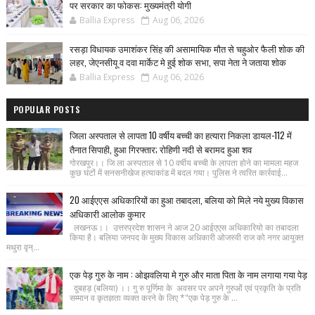
पर सरकार का फोकस: मुख्यमंत्री योगी
Ballia Express
Aug 06, 2026
रसड़ा विधायक उमाशंकर सिंह की असामायिक मौत से चहुओर फैली शोक की
लहर, जेएनसीयू व दवा मार्केट मे हुई शोक सभा, सपा नेता ने जताया शोक
Ballia Express
Aug 06, 2026
POPULAR POSTS
जिला अस्पताल से लापता 10 वर्षीय बच्ची का हत्यारा निकला डायल-112 में
तैनात सिपाही, हुआ गिरफ्तार; रोहिणी नदी से बरामद हुआ शव
गोरखपुर।। जि ला अस्पताल से 10 वर्षीय बच्ची के लापता होने का मामला महज
कुछ घंटों में सनसनीखेज हत्याकांड में बदल गया। पुलिस ने त्वरित कार्रवाई...
20 आईएएस अधिकारियों का हुआ तबादला, बलिया को मिले नये मुख्य विकास
अधिकारी आलोक कुमार
लखनऊ।। उत्तरप्रदेश शासन ने आज 20 आईएएस अधिकारियो का तबादला
किया है। बलिया जनपद के मुख्य विकास अधिकारी ओजस्वी राज को नगर आयुक्त
मथुरा वृन्...
एक पेड़ गुरु के नाम : ओझवलिया मे गुरु और माता पिता के नाम लगाया गया पेड़
दुबहड़ (बलिया) ।। गु रु पूर्णिमा के अवसर पर अपने गुरुओं एवं प्रकृति के प्रति
सम्मान व कृतज्ञता व्यक्त करने के लिए *"एक पेड़ गुरु के ...