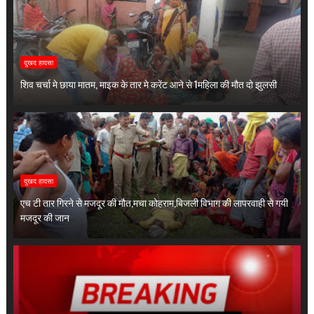
दुखद हादसा
शिव चर्चा मे छाया मातम, माइक के तार मे करेंट आने से 1महिला की मौत दो झुलसी
दुखद हादसा
एच टी तार गिरने से मजदूर की मौत,मचा कोहराम,बिजली विभाग की लापरवाही से गयी
मजदूर की जान