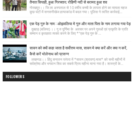
तैनात सिपाही, हुआ गिरफ्तार; रोहिणी नदी से बरामद हुआ शव
गोरखपुर।। जि ला अस्पताल से 10 वर्षीय बच्ची के लापता होने का मामला महज
कुछ घंटों में सनसनीखेज हत्याकांड में बदल गया। पुलिस ने त्वरित कार्रवाई...
एक पेड़ गुरु के नाम : ओझवलिया मे गुरु और माता पिता के नाम लगाया गया पेड़
दुबहड़ (बलिया) ।। गु रु पूर्णिमा के अवसर पर अपने गुरुओं एवं प्रकृति के प्रति
सम्मान व कृतज्ञता व्यक्त करने के लिए *"एक पेड़ गुरु के ...
सावन को क्यों कहा जाता है सर्वोत्तम मास, सावन मे क्या करें और क्या न करें,
कैसे करें भोलेनाथ को प्रसन्न
लखनऊ।। हिंदू सनातन परंपरा में *सावन (श्रावण) मास* को सभी महीनों में
सर्वश्रेष्ठ और भगवान शिव का सबसे प्रिय महीना माना गया है। शास्त्रों के...
FOLLOWERS