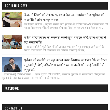
TOP 5 IN 7 DAYS
कैंसर से जिंदगी की जंग हार गए बसपा विधायक उमाशंकर सिंह, पूर्वांचल की
राजनीति ने खोया मजबूत जननेता
नई दिल्ली/बलिया। बहु जन समाज पार्टी (बसपा) के वरिष्ठ नेता और बलिया जिले की
रसड़ा विधानसभा सीट से लगातार तीन बार विधायक रहे उमाशंकर सिंह का ब...
बलिया में दिव्यांगजनों की समस्याएं सुनने पहुंची मोबाइल कोर्ट, राज्य आयुक्त ने
दिए सख्त निर्देश
मोबाइल कोर्ट में गूंजी दिव्यांगों की आवाज, एक माह में प्रमाण पत्र जारी करने के
निर्देश दिव्यांगजनों की शिकायतों पर तत्काल कार्रवाई के निर्...
पूर्वांचल की राजनीति को बड़ा झटका, बसपा विधायक उमाशंकर सिंह का निधन
: मुख्यमंत्री योगी, अखिलेश यादव और बहन मायावती समेत कई नेताओं ने दी
श्रद्धांजलि
लखनऊ/नई दिल्ली/बलिया।। उत्तर प्रदेश की राजनीति, खासकर पूर्वांचल के राजनीतिक परिदृश्य को
बुधवार देर रात बड़ा झटका लगा, जब बलिया की रसड़ा व...
FACEBOOK
CONTACT US