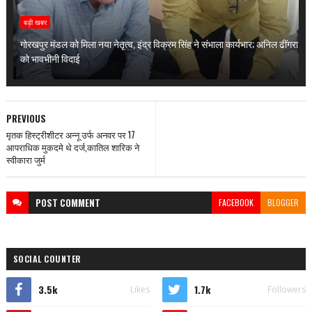
बड़ी खबर
गोरखपुर मंडल को मिला नया नेतृत्व, इंद्र विक्रम सिंह ने संभाला कार्यभार; अनिल ढींगरा
को भावभीनी विदाई
PREVIOUS
मृतक हिस्ट्रीशीटर अन्नू उर्फ अनवर पर 17
आपराधिक मुकदमे थे दर्ज,कातिल शारिक ने
स्वीकारा जुर्म
POST
COMMENT
FACEBOOK
BLOGGER
SOCIAL COUNTER
3.5k
1.7k
Likes
Followers