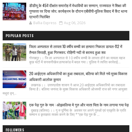
डीडीयू के 45वें दीक्षांत समारोह में मेधावियों का सम्मान, राज्यपाल ने शिक्षा की
गुणवत्ता पर दिया जोर; कार्यक्रम के दौरान एबीवीपी-पुलिस विवाद में कैंट थाना
प्रभारी निलंबित
Ballia Express
Aug 06, 2026
POPULAR POSTS
जिला अस्पताल से लापता 10 वर्षीय बच्ची का हत्यारा निकला डायल-112 में
तैनात सिपाही, हुआ गिरफ्तार; रोहिणी नदी से बरामद हुआ शव
गोरखपुर।। जि ला अस्पताल से 10 वर्षीय बच्ची के लापता होने का मामला महज
कुछ घंटों में सनसनीखेज हत्याकांड में बदल गया। पुलिस ने त्वरित कार्रवाई...
20 आईएएस अधिकारियों का हुआ तबादला, बलिया को मिले नये मुख्य विकास
अधिकारी आलोक कुमार
लखनऊ।। उत्तरप्रदेश शासन ने आज 20 आईएएस अधिकारियो का तबादला
किया है। बलिया जनपद के मुख्य विकास अधिकारी ओजस्वी राज को नगर आयुक्त
मथुरा वृन्...
एक पेड़ गुरु के नाम : ओझवलिया मे गुरु और माता पिता के नाम लगाया गया पेड़
दुबहड़ (बलिया) ।। गु रु पूर्णिमा के अवसर पर अपने गुरुओं एवं प्रकृति के प्रति
सम्मान व कृतज्ञता व्यक्त करने के लिए *"एक पेड़ गुरु के ...
FOLLOWERS