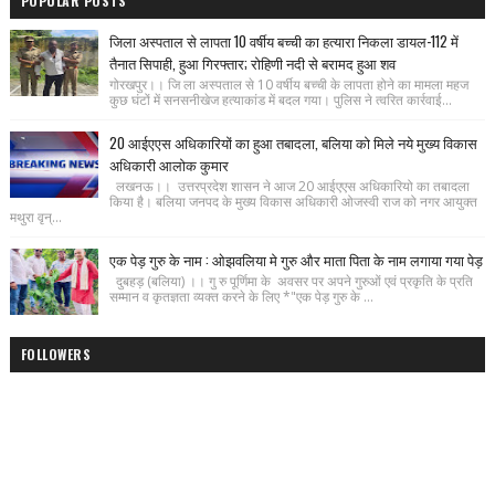
POPULAR POSTS
जिला अस्पताल से लापता 10 वर्षीय बच्ची का हत्यारा निकला डायल-112 में
तैनात सिपाही, हुआ गिरफ्तार; रोहिणी नदी से बरामद हुआ शव
गोरखपुर।। जि ला अस्पताल से 10 वर्षीय बच्ची के लापता होने का मामला महज
कुछ घंटों में सनसनीखेज हत्याकांड में बदल गया। पुलिस ने त्वरित कार्रवाई...
20 आईएएस अधिकारियों का हुआ तबादला, बलिया को मिले नये मुख्य विकास
अधिकारी आलोक कुमार
लखनऊ।। उत्तरप्रदेश शासन ने आज 20 आईएएस अधिकारियो का तबादला
किया है। बलिया जनपद के मुख्य विकास अधिकारी ओजस्वी राज को नगर आयुक्त
मथुरा वृन्...
एक पेड़ गुरु के नाम : ओझवलिया मे गुरु और माता पिता के नाम लगाया गया पेड़
दुबहड़ (बलिया) ।। गु रु पूर्णिमा के अवसर पर अपने गुरुओं एवं प्रकृति के प्रति
सम्मान व कृतज्ञता व्यक्त करने के लिए *"एक पेड़ गुरु के ...
FOLLOWERS