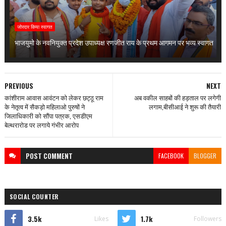
जोरदार किया स्वागत
भाजयुमो के नवनियुक्त प्रदेश उपाध्यक्ष रणजीत राय के प्रथम आगमन पर भव्य स्वागत
PREVIOUS
NEXT
कांशीराम आवास आवंटन को लेकर छट्ठू राम
अब वकील साहबों की हड़ताल पर लगेगी
के नेतृत्व में सैकड़ो महिलाओ पुरुषों ने
लगाम,बीसीआई ने शुरू की तैयारी
जिलाधिकारी को सौंपा पत्रक, एसडीएम
बेल्थरारोड पर लगाये गंभीर आरोप
POST
COMMENT
FACEBOOK
BLOGGER
SOCIAL COUNTER
3.5k
1.7k
Likes
Followers