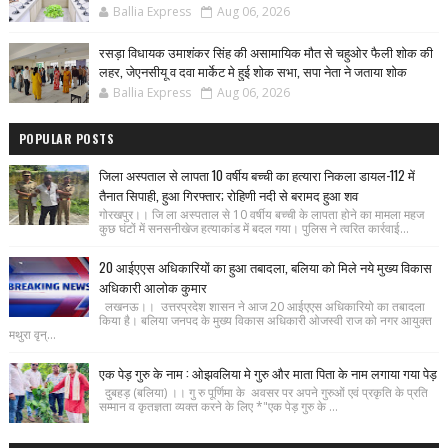
Ballia Express
Aug 06, 2026
रसड़ा विधायक उमाशंकर सिंह की असामायिक मौत से चहुओर फैली शोक की
लहर, जेएनसीयू व दवा मार्केट मे हुई शोक सभा, सपा नेता ने जताया शोक
Ballia Express
Aug 06, 2026
POPULAR POSTS
जिला अस्पताल से लापता 10 वर्षीय बच्ची का हत्यारा निकला डायल-112 में
तैनात सिपाही, हुआ गिरफ्तार; रोहिणी नदी से बरामद हुआ शव
गोरखपुर।। जि ला अस्पताल से 10 वर्षीय बच्ची के लापता होने का मामला महज
कुछ घंटों में सनसनीखेज हत्याकांड में बदल गया। पुलिस ने त्वरित कार्रवाई...
20 आईएएस अधिकारियों का हुआ तबादला, बलिया को मिले नये मुख्य विकास
अधिकारी आलोक कुमार
लखनऊ।। उत्तरप्रदेश शासन ने आज 20 आईएएस अधिकारियो का तबादला
किया है। बलिया जनपद के मुख्य विकास अधिकारी ओजस्वी राज को नगर आयुक्त
मथुरा वृन्...
एक पेड़ गुरु के नाम : ओझवलिया मे गुरु और माता पिता के नाम लगाया गया पेड़
दुबहड़ (बलिया) ।। गु रु पूर्णिमा के अवसर पर अपने गुरुओं एवं प्रकृति के प्रति
सम्मान व कृतज्ञता व्यक्त करने के लिए *"एक पेड़ गुरु के ...