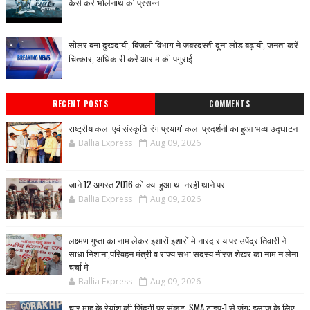
कैसे करें भोलेनाथ को प्रसन्न
सोलर बना दुखदायी, बिजली विभाग ने जबरदस्ती दूना लोड बढ़ायी, जनता करें
चित्कार, अधिकारी करें आराम की पगुराई
RECENT POSTS
COMMENTS
राष्ट्रीय कला एवं संस्कृति 'रंग प्रयाग' कला प्रदर्शनी का हुआ भव्य उद्घाटन
Ballia Express
Aug 09, 2026
जाने 12 अगस्त 2016 को क्या हुआ था नरही थाने पर
Ballia Express
Aug 09, 2026
लक्ष्मण गुप्ता का नाम लेकर इशारों इशारों मे नारद राय पर उपेंद्र तिवारी ने
साधा निशाना,परिवहन मंत्री व राज्य सभा सदस्य नीरज शेखर का नाम न लेना
चर्चा मे
Ballia Express
Aug 09, 2026
चार माह के रेयांश की जिंदगी पर संकट, SMA टाइप-1 से जंग; इलाज के लिए