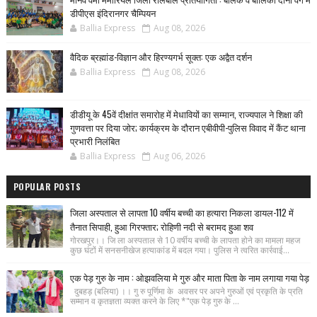
डीपीएस इंदिरानगर चैम्पियन
Ballia Express
Aug 08, 2026
वैदिक ब्रह्मांड-विज्ञान और हिरण्यगर्भ सूक्त: एक अद्वैत दर्शन
Ballia Express
Aug 08, 2026
डीडीयू के 45वें दीक्षांत समारोह में मेधावियों का सम्मान, राज्यपाल ने शिक्षा की
गुणवत्ता पर दिया जोर; कार्यक्रम के दौरान एबीवीपी-पुलिस विवाद में कैंट थाना
प्रभारी निलंबित
Ballia Express
Aug 06, 2026
POPULAR POSTS
जिला अस्पताल से लापता 10 वर्षीय बच्ची का हत्यारा निकला डायल-112 में
तैनात सिपाही, हुआ गिरफ्तार; रोहिणी नदी से बरामद हुआ शव
गोरखपुर।। जि ला अस्पताल से 10 वर्षीय बच्ची के लापता होने का मामला महज
कुछ घंटों में सनसनीखेज हत्याकांड में बदल गया। पुलिस ने त्वरित कार्रवाई...
एक पेड़ गुरु के नाम : ओझवलिया मे गुरु और माता पिता के नाम लगाया गया पेड़
दुबहड़ (बलिया) ।। गु रु पूर्णिमा के अवसर पर अपने गुरुओं एवं प्रकृति के प्रति
सम्मान व कृतज्ञता व्यक्त करने के लिए *"एक पेड़ गुरु के ...