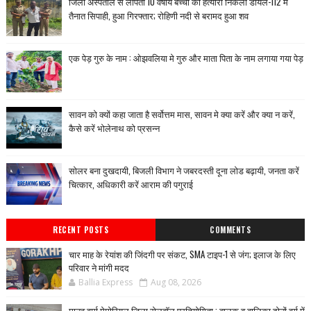
जिला अस्पताल से लापता 10 वर्षीय बच्ची का हत्यारा निकला डायल-112 में
तैनात सिपाही, हुआ गिरफ्तार; रोहिणी नदी से बरामद हुआ शव
एक पेड़ गुरु के नाम : ओझवलिया मे गुरु और माता पिता के नाम लगाया गया पेड़
सावन को क्यों कहा जाता है सर्वोत्तम मास, सावन मे क्या करें और क्या न करें,
कैसे करें भोलेनाथ को प्रसन्न
सोलर बना दुखदायी, बिजली विभाग ने जबरदस्ती दूना लोड बढ़ायी, जनता करें
चित्कार, अधिकारी करें आराम की पगुराई
RECENT POSTS
COMMENTS
चार माह के रेयांश की जिंदगी पर संकट, SMA टाइप-1 से जंग; इलाज के लिए
परिवार ने मांगी मदद
Ballia Express
Aug 08, 2026
मानव वर्मा मेमोरियल जिला रोलबॉल प्रतियोगिता : बालक व बालिका दोनों वर्ग में