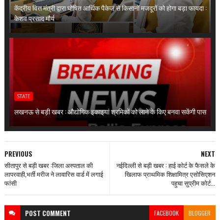
केंद्रीय वित्त मंत्री द्वारा घोषित आर्थिक पैकेज से किसानों मजदूरों को होगा बड़ा फायदा :
केशव प्रसाद मौर्य
STATE
लखनऊ से बड़ी खबर : औद्योगिक इकाइयां श्रमिकों को लाने के किए बनवा सकेंगी पास
PREVIOUS
NEXT
सीतापुर से बड़ी खबर :जिला अस्पताल की
नईदिल्ली से बड़ी खबर : हाई कोर्ट के फैसले के
लापरवाही,भर्ती मरीज ने लावारिस वार्ड में लगाई
खिलाफ प्राथमिक शिक्षामित्र एसोसिएशन
फांसी
पहुचा सुप्रीम कोर्ट...
POST
COMMENT
FACEBOOK
BLOGGER