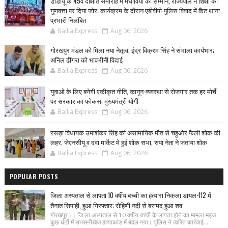
डीडीयू के 45वें दीक्षांत समारोह में मेधावियों का सम्मान, राज्यपाल ने शिक्षा की
गुणवत्ता पर दिया जोर; कार्यक्रम के दौरान एबीवीपी-पुलिस विवाद में कैंट थाना
प्रभारी निलंबित
Ballia Express
Aug 06, 2026
गोरखपुर मंडल को मिला नया नेतृत्व, इंद्र विक्रम सिंह ने संभाला कार्यभार;
अनिल ढींगरा को भावभीनी विदाई
Ballia Express
Aug 06, 2026
युवाओं के लिए बनेगी एकीकृत नीति, कानून-व्यवस्था से रोजगार तक हर मोर्चे
पर सरकार का फोकस: मुख्यमंत्री योगी
Ballia Express
Aug 06, 2026
रसड़ा विधायक उमाशंकर सिंह की असामायिक मौत से चहुओर फैली शोक की
लहर, जेएनसीयू व दवा मार्केट मे हुई शोक सभा, सपा नेता ने जताया शोक
Ballia Express
Aug 06, 2026
POPULAR POSTS
जिला अस्पताल से लापता 10 वर्षीय बच्ची का हत्यारा निकला डायल-112 में
तैनात सिपाही, हुआ गिरफ्तार; रोहिणी नदी से बरामद हुआ शव
गोरखपुर।। जि ला अस्पताल से 10 वर्षीय बच्ची के लापता होने का मामला महज
कुछ घंटों में सनसनीखेज हत्याकांड में बदल गया। पुलिस ने त्वरित कार्रवाई...