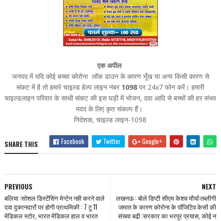
एक अपील
जनपद में यदि कोई बच्चा कोरोना लॉक डाउन के कारण भूँख या अन्य किसी कारण से
संकट में है तो हमारे चाइल्ड हेल्प लाइन नंबर
1098
पर 24x7 फोन करें। हमारी
चाइल्डलाइन परिवार के साथी संकट की इस घड़ी में भोजन, दवा आदि से बच्चों की हर संभव
मदद के लिए कृत संकल्प हैं।
निदेशक, चाइल्ड लाइन-1098
Facebook
Twitter
Google+
SHARE THIS
PREVIOUS
NEXT
बलिया :सोशल डिस्टेंसिंग मेन्टेन नही करने वाले
लखनऊ : बोले डिप्टी सीएम केशव मौर्या:तब्लीगी
दवा दुकानदारों पर होगी प्राथमिकी : 7 टू 11
जमात के कारण कोरोना के पॉजिटिव केसों की
मेडिकल स्टोर, भारत मेडिकल हाल व भारत
संख्या बढी़ :सरकार का भरपूर प्रयास, कोई न