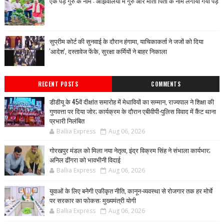
एक पेड़ गुरु के नाम : ओझवलिया मे गुरु और माता पिता के नाम लगाया गया पेड़
सुप्रीम कोर्ट की सुनवाई के दौरान हंगामा, याचिकाकर्ता ने जजों को दिया
'आदेश', दस्तावेज फेंके, सुरक्षा कर्मियों ने बाहर निकाला
RECENT POSTS
COMMENTS
डीडीयू के 45वें दीक्षांत समारोह में मेधावियों का सम्मान, राज्यपाल ने शिक्षा की
गुणवत्ता पर दिया जोर; कार्यक्रम के दौरान एबीवीपी-पुलिस विवाद में कैंट थाना
प्रभारी निलंबित
Ballia Express
Aug 06, 2026
गोरखपुर मंडल को मिला नया नेतृत्व, इंद्र विक्रम सिंह ने संभाला कार्यभार;
अनिल ढींगरा को भावभीनी विदाई
Ballia Express
Aug 06, 2026
युवाओं के लिए बनेगी एकीकृत नीति, कानून-व्यवस्था से रोजगार तक हर मोर्चे
पर सरकार का फोकस: मुख्यमंत्री योगी
Ballia Express
Aug 06, 2026