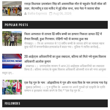
रसड़ा विधायक उमाशंकर सिंह की असामायिक मौत से चहुओर फैली शोक की
लहर, जेएनसीयू व दवा मार्केट मे हुई शोक सभा, सपा नेता ने जताया शोक
Ballia Express
Aug 06, 2026
POPULAR POSTS
जिला अस्पताल से लापता 10 वर्षीय बच्ची का हत्यारा निकला डायल-112 में
तैनात सिपाही, हुआ गिरफ्तार; रोहिणी नदी से बरामद हुआ शव
गोरखपुर।। जि ला अस्पताल से 10 वर्षीय बच्ची के लापता होने का मामला महज
कुछ घंटों में सनसनीखेज हत्याकांड में बदल गया। पुलिस ने त्वरित कार्रवाई...
20 आईएएस अधिकारियों का हुआ तबादला, बलिया को मिले नये मुख्य विकास
अधिकारी आलोक कुमार
लखनऊ।। उत्तरप्रदेश शासन ने आज 20 आईएएस अधिकारियो का तबादला
किया है। बलिया जनपद के मुख्य विकास अधिकारी ओजस्वी राज को नगर आयुक्त
मथुरा वृन्...
एक पेड़ गुरु के नाम : ओझवलिया मे गुरु और माता पिता के नाम लगाया गया पेड़
दुबहड़ (बलिया) ।। गु रु पूर्णिमा के अवसर पर अपने गुरुओं एवं प्रकृति के प्रति
सम्मान व कृतज्ञता व्यक्त करने के लिए *"एक पेड़ गुरु के ...
FOLLOWERS