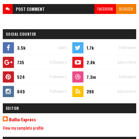
POST
COMMENT
FACEBOOK
BLOGGER
SOCIAL COUNTER
3.5k
1.7k
Likes
Followers
735
2.8k
Followers
Subscribes
524
7.3m
Followers
Followers
849
286
Followers
Subscribes
EDITOR
Ballia Express
View my complete profile