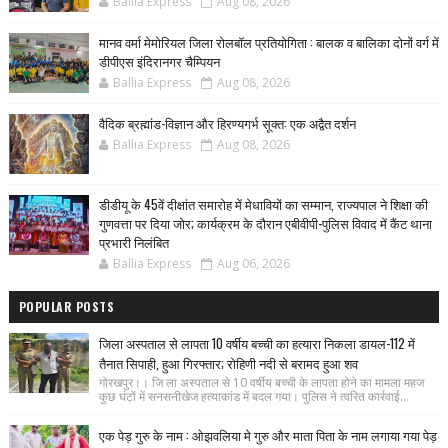
Ballia Express
Aug 08, 2026
मानव वर्मा मेमोरियल जिला रोलबॉल प्रतियोगिता : बालक व बालिका दोनों वर्ग में
डीपीएस इंदिरानगर चैम्पियन
Ballia Express
Aug 08, 2026
वैदिक ब्रह्मांड-विज्ञान और हिरण्यगर्भ सूक्त: एक अद्वैत दर्शन
Ballia Express
Aug 08, 2026
डीडीयू के 45वें दीक्षांत समारोह में मेधावियों का सम्मान, राज्यपाल ने शिक्षा की
गुणवत्ता पर दिया जोर; कार्यक्रम के दौरान एबीवीपी-पुलिस विवाद में कैंट थाना
प्रभारी निलंबित
Ballia Express
Aug 06, 2026
POPULAR POSTS
जिला अस्पताल से लापता 10 वर्षीय बच्ची का हत्यारा निकला डायल-112 में
तैनात सिपाही, हुआ गिरफ्तार; रोहिणी नदी से बरामद हुआ शव
गोरखपुर।। जि ला अस्पताल से 10 वर्षीय बच्ची के लापता होने का मामला महज
कुछ घंटों में सनसनीखेज हत्याकांड में बदल गया। पुलिस ने त्वरित कार्रवाई...
एक पेड़ गुरु के नाम : ओझवलिया मे गुरु और माता पिता के नाम लगाया गया पेड़