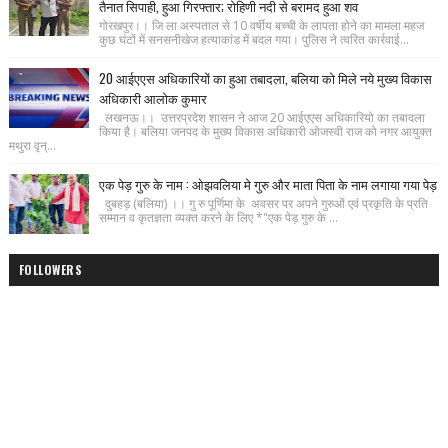
तैनात सिपाही, हुआ गिरफ्तार; रोहिणी नदी से बरामद हुआ शव
गोरखपुर।। जि ला अस्पताल से 10 वर्षीय बच्ची के लापता होने का मामला महज
कुछ घंटों में सनसनीखेज हत्याकांड में बदल गया। पुलिस ने त्वरित कार्रवाई...
20 आईएएस अधिकारियों का हुआ तबादला, बलिया को मिले नये मुख्य विकास
अधिकारी आलोक कुमार
लखनऊ।। उत्तरप्रदेश शासन ने आज 20 आईएएस अधिकारियो का तबादला
किया है। बलिया जनपद के मुख्य विकास अधिकारी ओजस्वी राज को नगर आयुक्त
मथुरा वृन्...
एक पेड़ गुरु के नाम : ओझवलिया मे गुरु और माता पिता के नाम लगाया गया पेड़
दुबहड़ (बलिया) ।। गु रु पूर्णिमा के अवसर पर अपने गुरुओं एवं प्रकृति के प्रति
सम्मान व कृतज्ञता व्यक्त करने के लिए *"एक पेड़ गुरु के ...
FOLLOWERS