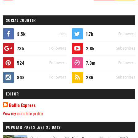
SOCIAL COUNTER
3.5k
1.7k
Likes
Followers
735
2.8k
Followers
Subscribes
524
7.3m
Followers
Followers
849
286
Followers
Subscribes
EDITOR
Ballia Express
View my complete profile
POPULAR POSTS LAST 30 DAYS