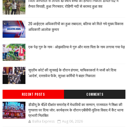
जिला अस्पताल से लापता 10 वर्षीय बच्ची का हत्यारा निकला डायल-112 में
तैनात सिपाही, हुआ गिरफ्तार; रोहिणी नदी से बरामद हुआ शव
20 आईएएस अधिकारियों का हुआ तबादला, बलिया को मिले नये मुख्य विकास
अधिकारी आलोक कुमार
एक पेड़ गुरु के नाम : ओझवलिया मे गुरु और माता पिता के नाम लगाया गया पेड़
सुप्रीम कोर्ट की सुनवाई के दौरान हंगामा, याचिकाकर्ता ने जजों को दिया
'आदेश', दस्तावेज फेंके, सुरक्षा कर्मियों ने बाहर निकाला
RECENT POSTS
COMMENTS
डीडीयू के 45वें दीक्षांत समारोह में मेधावियों का सम्मान, राज्यपाल ने शिक्षा की
गुणवत्ता पर दिया जोर; कार्यक्रम के दौरान एबीवीपी-पुलिस विवाद में कैंट थाना
प्रभारी निलंबित
Ballia Express
Aug 06, 2026