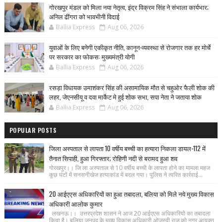
गोरखपुर मंडल को मिला नया नेतृत्व, इंद्र विक्रम सिंह ने संभाला कार्यभार;
अनिल ढींगरा को भावभीनी विदाई
Ballia Express
Aug 06, 2026
युवाओं के लिए बनेगी एकीकृत नीति, कानून-व्यवस्था से रोजगार तक हर मोर्चे
पर सरकार का फोकस: मुख्यमंत्री योगी
Ballia Express
Aug 06, 2026
रसड़ा विधायक उमाशंकर सिंह की असामायिक मौत से चहुओर फैली शोक की
लहर, जेएनसीयू व दवा मार्केट मे हुई शोक सभा, सपा नेता ने जताया शोक
Ballia Express
Aug 06, 2026
POPULAR POSTS
जिला अस्पताल से लापता 10 वर्षीय बच्ची का हत्यारा निकला डायल-112 में
तैनात सिपाही, हुआ गिरफ्तार; रोहिणी नदी से बरामद हुआ शव
गोरखपुर।। जि ला अस्पताल से 10 वर्षीय बच्ची के लापता होने का मामला महज
कुछ घंटों में सनसनीखेज हत्याकांड में बदल गया। पुलिस ने त्वरित कार्रवाई...
20 आईएएस अधिकारियों का हुआ तबादला, बलिया को मिले नये मुख्य विकास
अधिकारी आलोक कुमार
लखनऊ।। उत्तरप्रदेश शासन ने आज 20 आईएएस अधिकारियो का तबादला
किया है। बलिया जनपद के मुख्य विकास अधिकारी ओजस्वी राज को नगर आयुक्त