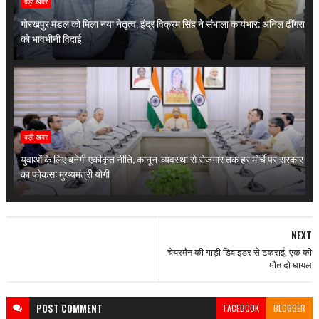
बड़ी खबर
गोरखपुर मंडल को मिला नया नेतृत्व, इंद्र विक्रम सिंह ने संभाला कार्यभार; अनिल ढींगरा
को भावभीनी विदाई
बड़ी खबर
युवाओं के लिए बनेगी एकीकृत नीति, कानून-व्यवस्था से रोजगार तक हर मोर्चे पर सरकार
का फोकस: मुख्यमंत्री योगी
NEXT
चेयरमैन की गाड़ी डिवाइडर से टकराई, एक की
मौत दो घायल
POST
COMMENT
FACEBOOK
BLOGGER