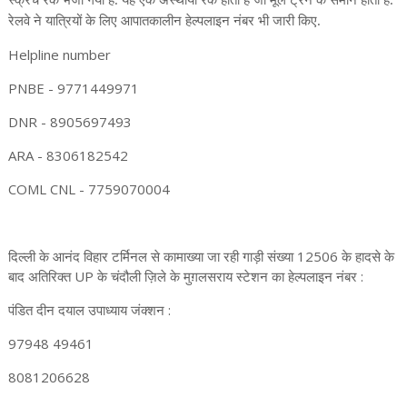
स्क्रैच रेक भेजा गया है. यह एक अस्थायी रेक होता है जो मूल ट्रेन के समान होता है.
रेलवे ने यात्रियों के लिए आपातकालीन हेल्पलाइन नंबर भी जारी किए.
Helpline number
PNBE - 9771449971
DNR - 8905697493
ARA - 8306182542
COML CNL - 7759070004
दिल्ली के आनंद विहार टर्मिनल से कामाख्या जा रही गाड़ी संख्या 12506 के हादसे के
बाद अतिरिक्त UP के चंदौली ज़िले के मुग़लसराय स्टेशन का हेल्पलाइन नंबर :
पंडित दीन दयाल उपाध्याय जंक्शन :
97948 49461
8081206628