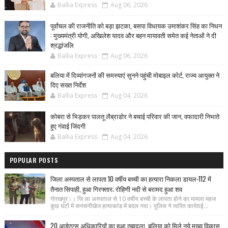
Ballia Express
Aug 06, 2026
पूर्वांचल की राजनीति को बड़ा झटका, बसपा विधायक उमाशंकर सिंह का निधन
: मुख्यमंत्री योगी, अखिलेश यादव और बहन मायावती समेत कई नेताओं ने दी
श्रद्धांजलि
Ballia Express
Aug 06, 2026
बलिया में दिव्यांगजनों की समस्याएं सुनने पहुंची मोबाइल कोर्ट, राज्य आयुक्त ने
दिए सख्त निर्देश
Ballia Express
Aug 04, 2026
कोबरा से भिड़कर पालतू लैब्राडोर ने बचाई परिवार की जान, वफादारी निभाते
हुए गंवाई जिंदगी
Ballia Express
Aug 04, 2026
POPULAR POSTS
जिला अस्पताल से लापता 10 वर्षीय बच्ची का हत्यारा निकला डायल-112 में
तैनात सिपाही, हुआ गिरफ्तार; रोहिणी नदी से बरामद हुआ शव
गोरखपुर।। जि ला अस्पताल से 10 वर्षीय बच्ची के लापता होने का मामला महज
कुछ घंटों में सनसनीखेज हत्याकांड में बदल गया। पुलिस ने त्वरित कार्रवाई...
20 आईएएस अधिकारियों का हुआ तबादला, बलिया को मिले नये मुख्य विकास