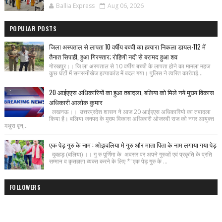
Ballia Express
Aug 06, 2026
POPULAR POSTS
जिला अस्पताल से लापता 10 वर्षीय बच्ची का हत्यारा निकला डायल-112 में
तैनात सिपाही, हुआ गिरफ्तार; रोहिणी नदी से बरामद हुआ शव
गोरखपुर।। जि ला अस्पताल से 10 वर्षीय बच्ची के लापता होने का मामला महज
कुछ घंटों में सनसनीखेज हत्याकांड में बदल गया। पुलिस ने त्वरित कार्रवाई...
20 आईएएस अधिकारियों का हुआ तबादला, बलिया को मिले नये मुख्य विकास
अधिकारी आलोक कुमार
लखनऊ।। उत्तरप्रदेश शासन ने आज 20 आईएएस अधिकारियो का तबादला
किया है। बलिया जनपद के मुख्य विकास अधिकारी ओजस्वी राज को नगर आयुक्त
मथुरा वृन्...
एक पेड़ गुरु के नाम : ओझवलिया मे गुरु और माता पिता के नाम लगाया गया पेड़
दुबहड़ (बलिया) ।। गु रु पूर्णिमा के अवसर पर अपने गुरुओं एवं प्रकृति के प्रति
सम्मान व कृतज्ञता व्यक्त करने के लिए *"एक पेड़ गुरु के ...
FOLLOWERS