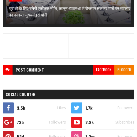
युवाओं के लिए बनेगी एकीकृत नीति, कानून-व्यवस्था से रोजगार तक हर मोर्चे पर सरकार
का फोकस: मुख्यमंत्री योगी
POST
COMMENT
FACEBOOK
BLOGGER
SOCIAL COUNTER
3.5k
1.7k
Likes
Followers
735
2.8k
Followers
Subscribes
524
7.3m
Followers
Followers