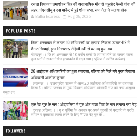
रसड़ा विधायक उमाशंकर सिंह की असामायिक मौत से चहुओर फैली शोक की
लहर, जेएनसीयू व दवा मार्केट मे हुई शोक सभा, सपा नेता ने जताया शोक
Ballia Express
Aug 06, 2026
POPULAR POSTS
जिला अस्पताल से लापता 10 वर्षीय बच्ची का हत्यारा निकला डायल-112 में
तैनात सिपाही, हुआ गिरफ्तार; रोहिणी नदी से बरामद हुआ शव
गोरखपुर।। जि ला अस्पताल से 10 वर्षीय बच्ची के लापता होने का मामला महज
कुछ घंटों में सनसनीखेज हत्याकांड में बदल गया। पुलिस ने त्वरित कार्रवाई...
20 आईएएस अधिकारियों का हुआ तबादला, बलिया को मिले नये मुख्य विकास
अधिकारी आलोक कुमार
लखनऊ।। उत्तरप्रदेश शासन ने आज 20 आईएएस अधिकारियो का तबादला
किया है। बलिया जनपद के मुख्य विकास अधिकारी ओजस्वी राज को नगर आयुक्त
मथुरा वृन्...
एक पेड़ गुरु के नाम : ओझवलिया मे गुरु और माता पिता के नाम लगाया गया पेड़
दुबहड़ (बलिया) ।। गु रु पूर्णिमा के अवसर पर अपने गुरुओं एवं प्रकृति के प्रति
सम्मान व कृतज्ञता व्यक्त करने के लिए *"एक पेड़ गुरु के ...
FOLLOWERS