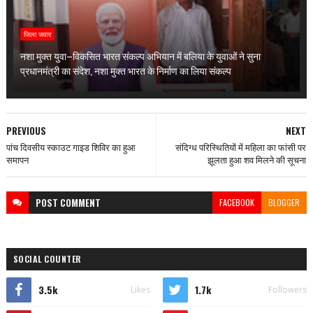
जिला जवार
नशा मुक्त युवा–विकसित भारत संकल्प अभियान में बलिया के युवाओं ने सुना
प्रधानमंत्री का संदेश, नशा मुक्त भारत के निर्माण का लिया संकल्प
PREVIOUS
NEXT
पांच दिवसीय स्काउट गाइड शिविर का हुआ
संदिग्ध परिस्थितियों में महिला का फांसी पर
समापन
झूलता हुआ शव मिलने की सूचना
POST
COMMENT
FACEBOOK
BLOGGER
SOCIAL COUNTER
3.5k
1.7k
Likes
Followers