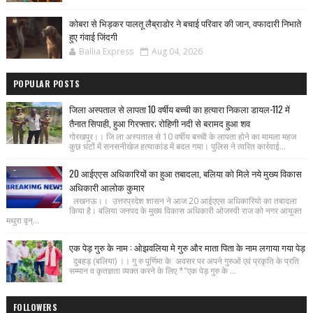
कोबरा से भिड़कर पालतू लैब्राडोर ने बचाई परिवार की जान, वफादारी निभाते
हुए गंवाई जिंदगी
Ballia Express
Aug 04, 2026
POPULAR POSTS
जिला अस्पताल से लापता 10 वर्षीय बच्ची का हत्यारा निकला डायल-112 में
तैनात सिपाही, हुआ गिरफ्तार; रोहिणी नदी से बरामद हुआ शव
गोरखपुर।। जि ला अस्पताल से 10 वर्षीय बच्ची के लापता होने का मामला महज
कुछ घंटों में सनसनीखेज हत्याकांड में बदल गया। पुलिस ने त्वरित कार्रवाई...
20 आईएएस अधिकारियों का हुआ तबादला, बलिया को मिले नये मुख्य विकास
अधिकारी आलोक कुमार
लखनऊ।। उत्तरप्रदेश शासन ने आज 20 आईएएस अधिकारियो का तबादला
किया है। बलिया जनपद के मुख्य विकास अधिकारी ओजस्वी राज को नगर आयुक्त
मथुरा वृन्...
एक पेड़ गुरु के नाम : ओझवलिया मे गुरु और माता पिता के नाम लगाया गया पेड़
दुबहड़ (बलिया) ।। गु रु पूर्णिमा के अवसर पर अपने गुरुओं एवं प्रकृति के प्रति
सम्मान व कृतज्ञता व्यक्त करने के लिए *"एक पेड़ गुरु के ...
FOLLOWERS