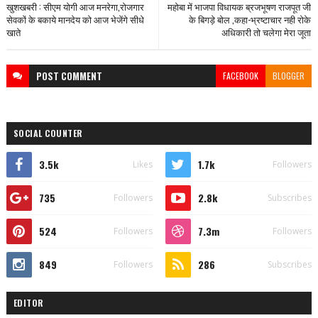
खुशखबरी : सीएम योगी आज मनरेगा,रोजगार
महोबा में भाजपा विधायक ब्रजभूषण राजपूत जी
सेवकों के बकाये मानदेय को आज भेजेंगे सीधे
के बिगड़े बोल ,कहा-भ्रष्टाचार नही रोके
खाते
अधिकारी तो चलेगा मेरा जूता
POST
COMMENT
FACEBOOK
BLOGGER
SOCIAL COUNTER
3.5k
1.7k
Likes
Followers
735
2.8k
Followers
Subscribes
524
7.3m
Followers
Followers
849
286
Followers
Subscribes
EDITOR