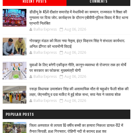
RECENT POSTS
COMMENTS
डीडीयू के 45वें दीक्षांत समारोह में मेधावियों का सम्मान, राज्यपाल ने शिक्षा की
गुणवत्ता पर दिया जोर; कार्यक्रम के दौरान एबीवीपी-पुलिस विवाद में कैंट थाना
प्रभारी निलंबित
Ballia Express
Aug 06, 2026
गोरखपुर मंडल को मिला नया नेतृत्व, इंद्र विक्रम सिंह ने संभाला कार्यभार;
अनिल ढींगरा को भावभीनी विदाई
Ballia Express
Aug 06, 2026
युवाओं के लिए बनेगी एकीकृत नीति, कानून-व्यवस्था से रोजगार तक हर मोर्चे
पर सरकार का फोकस: मुख्यमंत्री योगी
Ballia Express
Aug 06, 2026
रसड़ा विधायक उमाशंकर सिंह की असामायिक मौत से चहुओर फैली शोक की
लहर, जेएनसीयू व दवा मार्केट मे हुई शोक सभा, सपा नेता ने जताया शोक
Ballia Express
Aug 06, 2026
POPULAR POSTS
जिला अस्पताल से लापता 10 वर्षीय बच्ची का हत्यारा निकला डायल-112 में
तैनात सिपाही, हुआ गिरफ्तार; रोहिणी नदी से बरामद हुआ शव