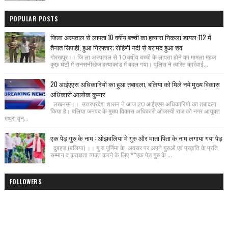
POPULAR POSTS
जिला अस्पताल से लापता 10 वर्षीय बच्ची का हत्यारा निकला डायल-112 में
तैनात सिपाही, हुआ गिरफ्तार; रोहिणी नदी से बरामद हुआ शव
गोरखपुर।। जि ला अस्पताल से 10 वर्षीय बच्ची के लापता होने का मामला महज
कुछ घंटों में सनसनीखेज हत्याकांड में बदल गया। पुलिस ने त्वरित कार्रवाई...
20 आईएएस अधिकारियों का हुआ तबादला, बलिया को मिले नये मुख्य विकास
अधिकारी आलोक कुमार
लखनऊ।। उत्तरप्रदेश शासन ने आज 20 आईएएस अधिकारियो का तबादला
किया है। बलिया जनपद के मुख्य विकास अधिकारी ओजस्वी राज को नगर आयुक्त
मथुरा वृन्...
एक पेड़ गुरु के नाम : ओझवलिया मे गुरु और माता पिता के नाम लगाया गया पेड़
दुबहड़ (बलिया) ।। गु रु पूर्णिमा के अवसर पर अपने गुरुओं एवं प्रकृति के प्रति
सम्मान व कृतज्ञता व्यक्त करने के लिए *"एक पेड़ गुरु के ...
FOLLOWERS