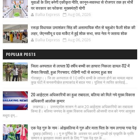
युवाओं के लिए बनेगी एकीकृत नीति, कानून-व्यवस्था से रोजगार तक हर मोर्चे
पर सरकार का फोकस: मुख्यमंत्री योगी
Ballia Express
Aug 06, 2026
रसड़ा विधायक उमाशंकर सिंह की असामायिक मौत से चहुओर फैली शोक की
लहर, जेएनसीयू व दवा मार्केट मे हुई शोक सभा, सपा नेता ने जताया शोक
Ballia Express
Aug 06, 2026
POPULAR POSTS
जिला अस्पताल से लापता 10 वर्षीय बच्ची का हत्यारा निकला डायल-112 में
तैनात सिपाही, हुआ गिरफ्तार; रोहिणी नदी से बरामद हुआ शव
गोरखपुर।। जि ला अस्पताल से 10 वर्षीय बच्ची के लापता होने का मामला महज
कुछ घंटों में सनसनीखेज हत्याकांड में बदल गया। पुलिस ने त्वरित कार्रवाई...
20 आईएएस अधिकारियों का हुआ तबादला, बलिया को मिले नये मुख्य विकास
अधिकारी आलोक कुमार
लखनऊ।। उत्तरप्रदेश शासन ने आज 20 आईएएस अधिकारियो का तबादला
किया है। बलिया जनपद के मुख्य विकास अधिकारी ओजस्वी राज को नगर आयुक्त
मथुरा वृन्...
एक पेड़ गुरु के नाम : ओझवलिया मे गुरु और माता पिता के नाम लगाया गया पेड़
दुबहड़ (बलिया) ।। गु रु पूर्णिमा के अवसर पर अपने गुरुओं एवं प्रकृति के प्रति
सम्मान व कृतज्ञता व्यक्त करने के लिए *"एक पेड़ गुरु के ...