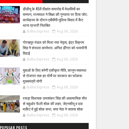
डीडीयू के 45वें दीक्षांत समारोह में मेधावियों का
सम्मान, राज्यपाल ने शिक्षा की गुणवत्ता पर दिया जोर;
कार्यक्रम के दौरान एबीवीपी-पुलिस विवाद में कैंट
थाना प्रभारी निलंबित
Ballia Express
Aug 06, 2026
गोरखपुर मंडल को मिला नया नेतृत्व, इंद्र विक्रम
सिंह ने संभाला कार्यभार; अनिल ढींगरा को भावभीनी
विदाई
Ballia Express
Aug 06, 2026
युवाओं के लिए बनेगी एकीकृत नीति, कानून-व्यवस्था
से रोजगार तक हर मोर्चे पर सरकार का फोकस:
मुख्यमंत्री योगी
Ballia Express
Aug 06, 2026
रसड़ा विधायक उमाशंकर सिंह की असामायिक मौत
से चहुओर फैली शोक की लहर, जेएनसीयू व दवा
मार्केट मे हुई शोक सभा, सपा नेता ने जताया शोक
Ballia Express
Aug 06, 2026
POPULAR POSTS