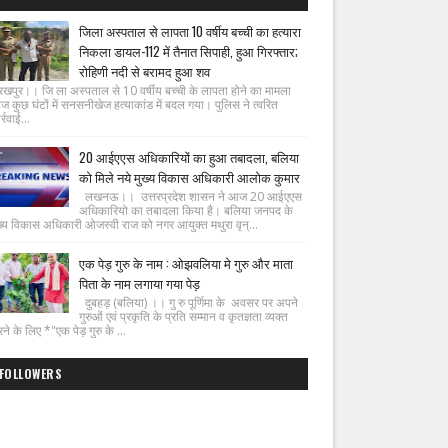
जिला अस्पताल से लापता 10 वर्षीय बच्ची का हत्यारा
निकला डायल-112 में तैनात सिपाही, हुआ गिरफ्तार;
रोहिणी नदी से बरामद हुआ शव
रखपुर।। जि ला अस्पताल से 10 वर्षीय बच्ची के लापता होने का मामला
ज कुछ घंटों में सनसनीखेज हत्याकांड में बदल गया। पुलिस ने त्वरित
्रवाई...
20 आईएएस अधिकारियों का हुआ तबादला, बलिया
को मिले नये मुख्य विकास अधिकारी आलोक कुमार
लखनऊ।। उत्तरप्रदेश शासन ने आज 20 आईएएस
अधिकारियो का तबादला किया है। बलिया जनपद के
ख्य विकास अधिकारी ओजस्वी राज को नगर आयुक्त मथुरा वृन्...
एक पेड़ गुरु के नाम : ओझवलिया मे गुरु और माता
पिता के नाम लगाया गया पेड़
दुबहड़ (बलिया) ।। गु रु पूर्णिमा के अवसर पर अपने
गुरुओं एवं प्रकृति के प्रति सम्मान व कृतज्ञता व्यक्त
ने के लिए *"एक पेड़ गुरु के ...
FOLLOWERS