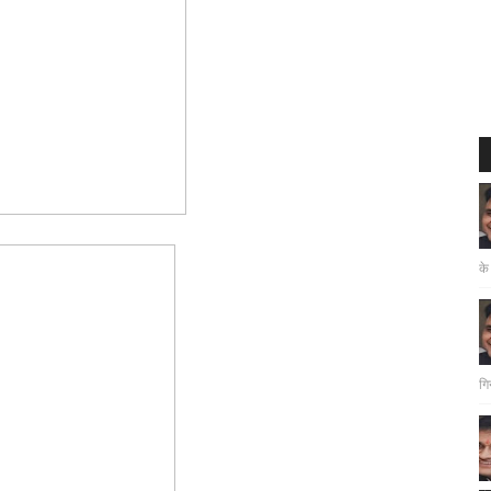
के
गि