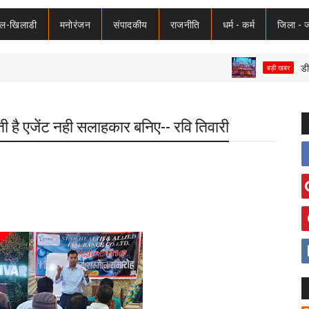
ेल-खिलाडी
मनोरंजन
संपादकीय
राजनीति
धर्म - कर्म
जिला - 
डीडीयू के 45वे
बड़ी खबर
होती है एजेंट नही सलाहकार बनिए-- रवि तिवारी