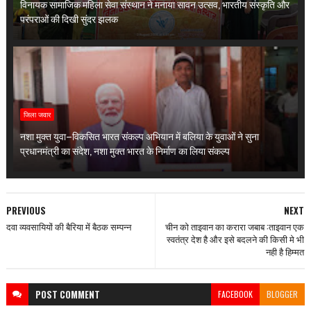
विनायक सामाजिक महिला सेवा संस्थान ने मनाया सावन उत्सव, भारतीय संस्कृति और
परंपराओं की दिखी सुंदर झलक
जिला जवार
नशा मुक्त युवा–विकसित भारत संकल्प अभियान में बलिया के युवाओं ने सुना
प्रधानमंत्री का संदेश, नशा मुक्त भारत के निर्माण का लिया संकल्प
PREVIOUS
NEXT
दवा व्यवसायियों की बैरिया में बैठक सम्पन्न
चीन को ताइवान का करारा जबाब :ताइवान एक
स्वतंत्र देश है और इसे बदलने की किसी मे भी
नही है हिम्मत
POST
COMMENT
FACEBOOK
BLOGGER