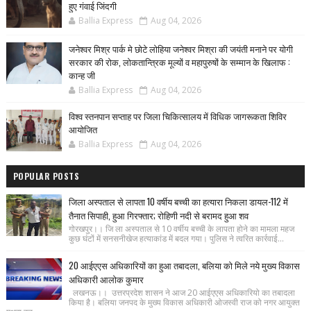
हुए गंवाई जिंदगी
Ballia Express
Aug 04, 2026
जनेश्वर मिश्र पार्क मे छोटे लोहिया जनेश्वर मिश्रा की जयंती मनाने पर योगी
सरकार की रोक, लोकतान्त्रिक मूल्यों व महापुरुषों के सम्मान के खिलाफ :
कान्ह जी
Ballia Express
Aug 04, 2026
विश्व स्तनपान सप्ताह पर जिला चिकित्सालय में विधिक जागरूकता शिविर
आयोजित
Ballia Express
Aug 04, 2026
POPULAR POSTS
जिला अस्पताल से लापता 10 वर्षीय बच्ची का हत्यारा निकला डायल-112 में
तैनात सिपाही, हुआ गिरफ्तार; रोहिणी नदी से बरामद हुआ शव
गोरखपुर।। जि ला अस्पताल से 10 वर्षीय बच्ची के लापता होने का मामला महज
कुछ घंटों में सनसनीखेज हत्याकांड में बदल गया। पुलिस ने त्वरित कार्रवाई...
20 आईएएस अधिकारियों का हुआ तबादला, बलिया को मिले नये मुख्य विकास
अधिकारी आलोक कुमार
लखनऊ।। उत्तरप्रदेश शासन ने आज 20 आईएएस अधिकारियो का तबादला
किया है। बलिया जनपद के मुख्य विकास अधिकारी ओजस्वी राज को नगर आयुक्त