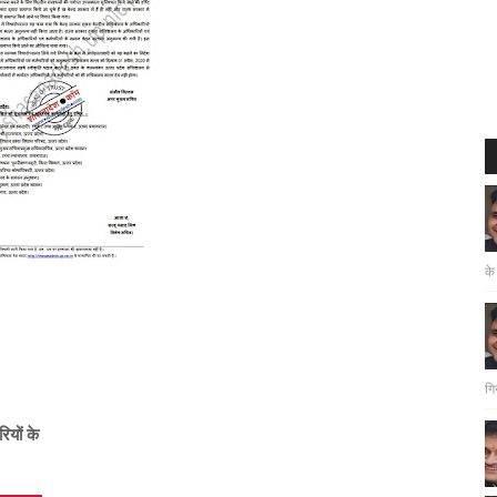
के
गि
ियों के