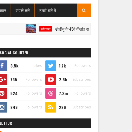
जवार
संपर्क करे
हमारे बारे में
डीडीयू के 45वें दीक्षांत समारोह में मेधावियों का सम्मान, राज्यपाल ने
बड़ी खबर
SOCIAL COUNTER
3.5k
1.7k
Likes
Followers
735
2.8k
Followers
Subscribes
524
7.3m
Followers
Followers
849
286
Followers
Subscribes
EDITOR