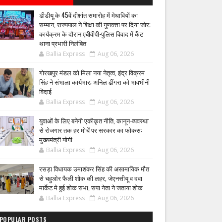
डीडीयू के 45वें दीक्षांत समारोह में मेधावियों का
सम्मान, राज्यपाल ने शिक्षा की गुणवत्ता पर दिया जोर;
कार्यक्रम के दौरान एबीवीपी-पुलिस विवाद में कैंट
थाना प्रभारी निलंबित
Ballia Express
Aug 06, 2026
गोरखपुर मंडल को मिला नया नेतृत्व, इंद्र विक्रम
सिंह ने संभाला कार्यभार; अनिल ढींगरा को भावभीनी
विदाई
Ballia Express
Aug 06, 2026
युवाओं के लिए बनेगी एकीकृत नीति, कानून-व्यवस्था
से रोजगार तक हर मोर्चे पर सरकार का फोकस:
मुख्यमंत्री योगी
Ballia Express
Aug 06, 2026
रसड़ा विधायक उमाशंकर सिंह की असामायिक मौत
से चहुओर फैली शोक की लहर, जेएनसीयू व दवा
मार्केट मे हुई शोक सभा, सपा नेता ने जताया शोक
Ballia Express
Aug 06, 2026
POPULAR POSTS