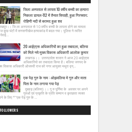
जिला अस्पताल से लापता 10 वर्षीय बच्ची का हत्यारा
निकला डायल-112 में तैनात सिपाही, हुआ गिरफ्तार;
रोहिणी नदी से बरामद हुआ शव
रखपुर।। जि ला अस्पताल से 10 वर्षीय बच्ची के लापता होने का मामला
ज कुछ घंटों में सनसनीखेज हत्याकांड में बदल गया। पुलिस ने त्वरित
्रवाई...
20 आईएएस अधिकारियों का हुआ तबादला, बलिया
को मिले नये मुख्य विकास अधिकारी आलोक कुमार
लखनऊ।। उत्तरप्रदेश शासन ने आज 20 आईएएस
अधिकारियो का तबादला किया है। बलिया जनपद के
ख्य विकास अधिकारी ओजस्वी राज को नगर आयुक्त मथुरा वृन्...
एक पेड़ गुरु के नाम : ओझवलिया मे गुरु और माता
पिता के नाम लगाया गया पेड़
दुबहड़ (बलिया) ।। गु रु पूर्णिमा के अवसर पर अपने
गुरुओं एवं प्रकृति के प्रति सम्मान व कृतज्ञता व्यक्त
ने के लिए *"एक पेड़ गुरु के ...
FOLLOWERS