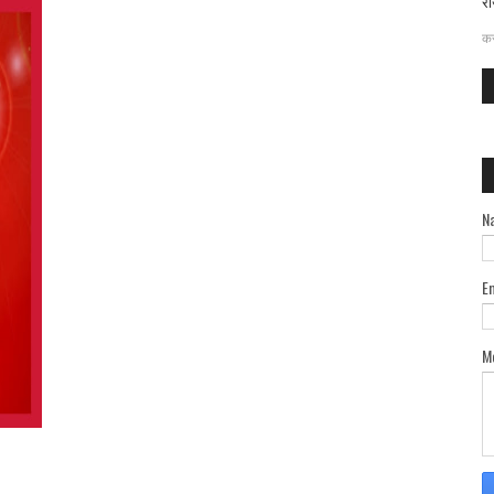
रा
दत
कर
N
E
M