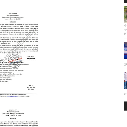
गो
मह
कार
मु
कर